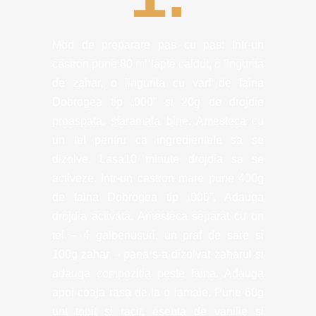
Mod de preparare pas cu pas: Intr-un
castron pune 80 ml lapte caldut, o lingurita
de zahar, o lingurita cu varf de faina
Dobrogea tip „000” si 20g de drojdie
proaspata, sfaramata bine. Amesteca cu
un tel pentru ca ingredientele sa se
dizolve. Lasa10 minute drojdia sa se
activeze. Intr-un castron mare pune 400g
de faina Dobrogea tip „000”. Adauga
drojdia activata. Amesteca separat cu un
tel – 4 galbenusuri, un praf de sare si
100g zahar – pana s-a dizolvat zaharul si
adauga compozitia peste faina. Adauga
apoi coaja rasa de la o lamaie. Pune 60g
unt topit si racit, esenta de vanilie si