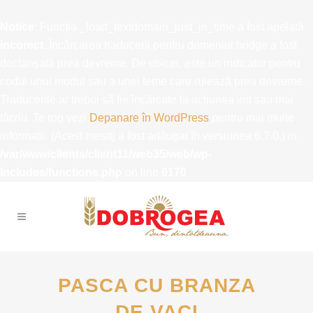
Notice
: Funcția _load_textdomain_just_in_time a fost apelată
incorect
. Încărcarea traducerii pentru domeniul
bridge
a fost
declanșată prea devreme. De obicei, este un indicator pentru
codul unui modul sau a unei teme care rulează prea devreme.
Traducerile ar trebui să fie încărcate la acțiunea
init
sau mai
târziu. Te rog vezi
Depanare în WordPress
pentru mai multe
informații. (Acest mesaj a fost adăugat în versiunea 6.7.0.) in
/var/www/clients/client11/web35/web/wp-
includes/functions.php
on line
6170
PASCA CU BRANZA
DE VACI