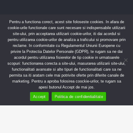
DOBROGEA GRUP
Pentru a functiona corect, acest site foloseste cookies. In afara de
cookie-urile functionale care sunt necesare si indispensabile utilizarii
S.A.
site-ului, prin acceptarea utilizarii cookie-urilor, iti dai acordul si
pentru utilizarea cookie-urilor de analiza a traficului si promovare prin
reclame. In conformitate cu Regulamentul Uniunii Europene cu
privire la Protectia Datelor Personale (GDPR), te rugam sa ne dai
acordul pentru utilizarea fisierelor de tip cookie in urmatoarele
scopuri: functionarea corecta a site-ului, masurarea utilizarii site-ului,
Adresa:
Str. Celulozei, nr. 1 900155 Constanta,
functionalitati avansate si alte tipuri de functionalitati care sa ne
Romania
0241 482 222
permita sa iti aratam cele mai potrivite oferte prin diferite canale de
marketing. Pentru a aproba folosirea coockie-urilor, te rugam sa
Ne puteti contacta si pe email la:
apesi butonul Accept de mai jos.
office@dobrogeagrup.ro
Accept
Politica de confidentialitate