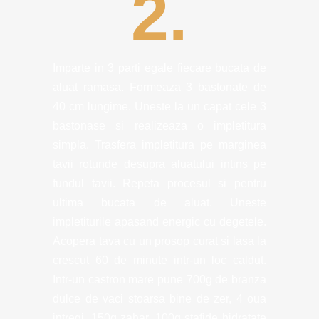
2.
Imparte in 3 parti egale fiecare bucata de
aluat ramasa. Formeaza 3 bastonate de
40 cm lungime. Uneste la un capat cele 3
bastonase si realizeaza o impletitura
simpla. Trasfera impletitura pe marginea
tavii rotunde desupra aluatului intins pe
fundul tavii. Repeta procesul si pentru
ultima bucata de aluat. Uneste
impletiturile apasand energic cu degetele.
Acopera tava cu un prosop curat si lasa la
crescut 60 de minute intr-un loc caldut.
Intr-un castron mare pune 700g de branza
dulce de vaci stoarsa bine de zer, 4 oua
intregi, 150g zahar, 100g stafide hidratate