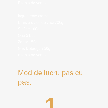
Esenta de vanilie
Ingrediente crema:
Branza dulce de vaci 700g
Stafide 100g
Oua 5 buc
Zahar 150g
Gris Dobrogea 50g
Esenta de vanilie
Mod de lucru pas cu
pas:
1.