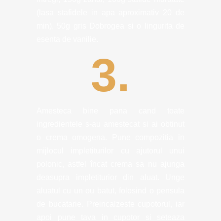
(lasa stafidele in apa aproximativ 20 de
min), 50g gris Dobrogea si o lingurita de
esenta de vanilie.
3.
Amesteca bine pana cand toate
ingredientele s-au amestecat si ai obtinut
o crema omogena. Pune compozitia in
mijlocul impletiturilor cu ajutorul unui
polonic, astfel încat crema sa nu ajunga
deasupra impletiturior din aluat. Unge
aluatul cu un ou batut, folosind o pensula
de bucatarie. Preincalzeste cupotorul, iar
apoi pune tava in cupotor si seteaza