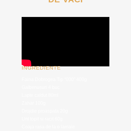
INGREDIENTE
Faina Dobrogea Tip “000” 400g
Galbenusuri 4 buc
Lapte caldut 80ml
Zahar 100g
Drojdie proaspata 20g
Unt topit si racit 60g
Coaja rasa de la o lamaie