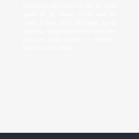
temperatura de coacere la 160 de grade
pentru 60 de minute. Scoate tava din
cuptor si lasa 20-30 de minute sa se
raceasca. Indeparteaza inelul tavii. Taie
pasca in portii potrivite si serveste-o
impreuna cu cei dragi.