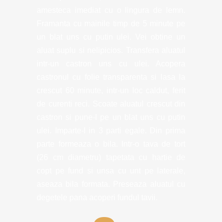
amesteca imediat cu o lingura de lemn.
Framanta cu mainile timp de 5 minute pe
un blat uns cu putin ulei. Vei obtine un
aluat suplu si nelipicios. Transfera aluatul
intr-un castron uns cu ulei. Acopera
castronul cu folie transparenta si lasa la
crescut 60 minute, intr-un loc caldut, ferit
de curenti reci. Scoate aluatul crescut din
castron si pune-l pe un blat uns cu putin
ulei. Imparte-l in 3 parti egale. Din prima
parte formeaza o bila. Intr-o tava de tort
(26 cm diametru) tapetata cu hartie de
copt pe fund si unsa cu unt pe laterale,
aseaza bila formata. Preseaza aluatul cu
degetele pana acoperi fundul tavii.